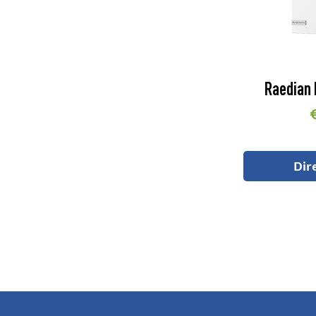
Raedian
P
Dir