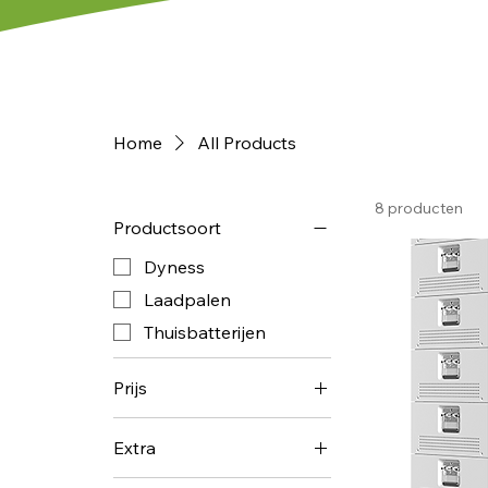
Home
All Products
8 producten
Productsoort
Dyness
Laadpalen
Thuisbatterijen
Prijs
Extra
€ 955
€ 10.122
Met laadkabel