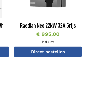
Wh
Raedian Neo 22kW 32A Grijs
Prijs
€ 995,00
incl.BTW
Direct bestellen