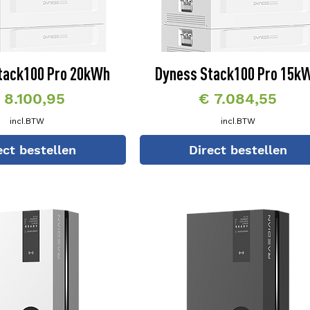
tack100 Pro 20kWh
Dyness Stack100 Pro 15k
rijs
Prijs
 8.100,95
€ 7.084,55
incl.BTW
incl.BTW
ect bestellen
Direct bestellen