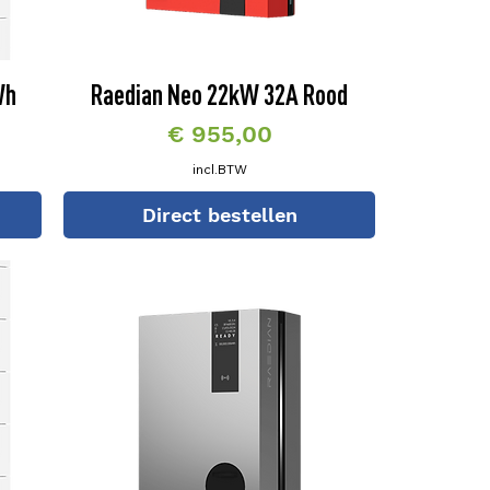
Wh
Raedian Neo 22kW 32A Rood
Prijs
€ 955,00
incl.BTW
Direct bestellen