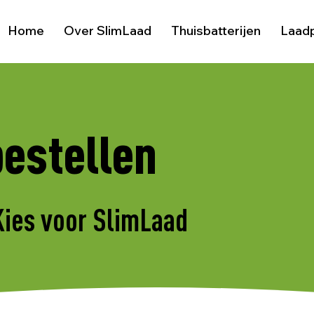
Home
Over SlimLaad
Thuisbatterijen
Laad
bestellen
Kies voor SlimLaad