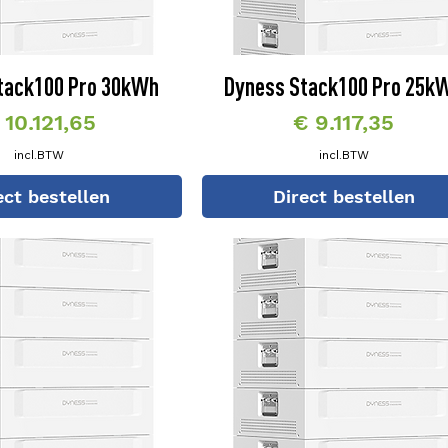
tack100 Pro 30kWh
Dyness Stack100 Pro 25k
rijs
Prijs
 10.121,65
€ 9.117,35
incl.BTW
incl.BTW
ect bestellen
Direct bestellen