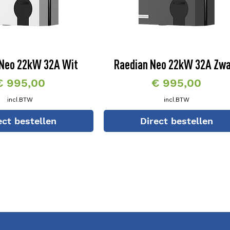
 Neo 22kW 32A Wit
Raedian Neo 22kW 32A Zwa
rijs
Prijs
€ 995,00
€ 995,00
incl.BTW
incl.BTW
ect bestellen
Direct bestellen