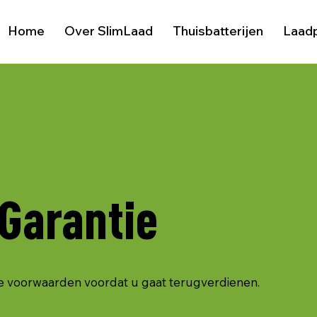
Home
Over SlimLaad
Thuisbatterijen
Laad
Garantie
e voorwaarden voordat u gaat terugverdienen.