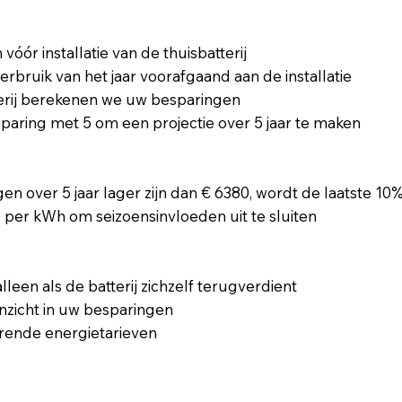
óór installatie van de thuisbatterij
rbruik van het jaar voorafgaand aan de installatie
erij berekenen we uw besparingen
paring met 5 om een projectie over 5 jaar te maken
n over 5 jaar lager zijn dan € 6380, wordt de laatste 1
s per kWh om seizoensinvloeden uit te sluiten
alleen als de batterij zichzelf terugverdient
 inzicht in uw besparingen
derende energietarieven